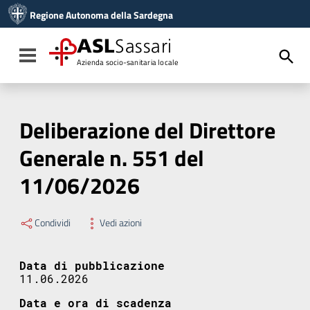
Vai ai contenuti
Regione Autonoma della Sardegna
Vai al menu di navigazione
Vai al footer
ASL
Sassari
Toggle navigation
Azienda socio-sanitaria locale
Deliberazione del Direttore
Generale n. 551 del
11/06/2026
Condividi
Vedi azioni
Data di pubblicazione
11.06.2026
Data e ora di scadenza