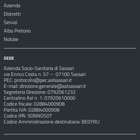
Azienda
Distretti
Servizi
Albo Pretorio
Notizie
SEDE
Azienda Socio-Sanitaria di Sassari
via Enrico Costa n. 57
– 07100 Sassari
PEC:
protocollo@pec.aslsassari.it
E-mail:
direzione.generale@aslsassari.it
Segreteria Direzione: 0792061232
Centralino Asl n. 1: 07920610000
Codice fiscale: 02884000908
Partita IVA: 02884000908
Codice IPA: 5DNNOS0T
Codice Amministrazione destinataria: BE0YRU