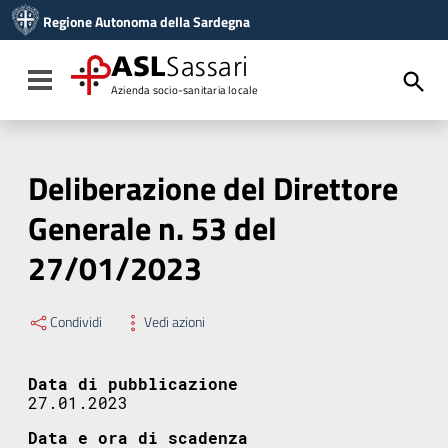
Vai ai contenuti
Regione Autonoma della Sardegna
Vai al menu di navigazione
Vai al footer
ASL
Sassari
Toggle navigation
Azienda socio-sanitaria locale
Deliberazione del Direttore
Generale n. 53 del
27/01/2023
Condividi
Vedi azioni
Data di pubblicazione
27.01.2023
Data e ora di scadenza