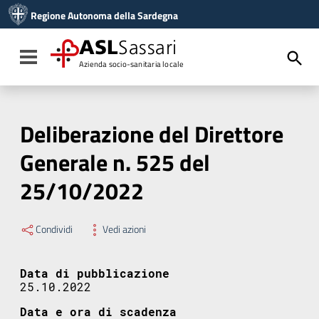
Vai ai contenuti
Regione Autonoma della Sardegna
Vai al menu di navigazione
Vai al footer
ASL
Sassari
Toggle navigation
Azienda socio-sanitaria locale
Deliberazione del Direttore
Generale n. 525 del
25/10/2022
Condividi
Vedi azioni
Data di pubblicazione
25.10.2022
Data e ora di scadenza