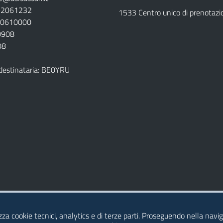
792061232
1533 Centro unico di prenotazi
920610000
00908
08
destinataria: BE0YRU
della ASL
izza cookie tecnici, analytics e di terze parti. Proseguendo nella naviga