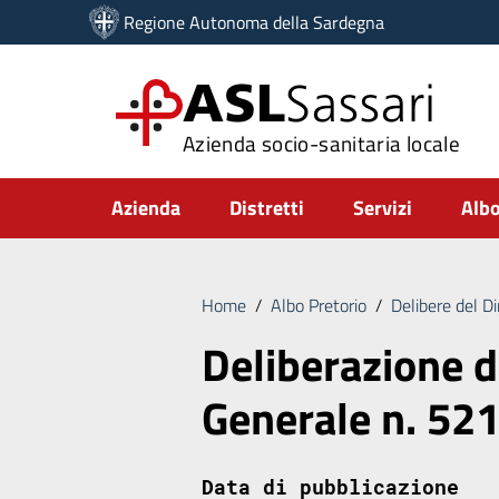
Vai ai contenuti
Regione Autonoma della Sardegna
Vai al menu di navigazione
Vai al footer
ASL
Sassari
Azienda socio-sanitaria locale
Submenu
Azienda
Distretti
Servizi
Albo
Home
/
Albo Pretorio
/
Delibere del D
Deliberazione d
Generale n. 52
Data di pubblicazione