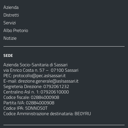
Azienda
Distretti
Servizi
Albo Pretorio
Notizie
SEDE
Azienda Socio-Sanitaria di Sassari
via Enrico Costa n. 57
– 07100 Sassari
PEC:
protocollo@pec.aslsassari.it
E-mail:
direzione.generale@aslsassari.it
Segreteria Direzione: 0792061232
Centralino Asl n. 1: 07920610000
Codice fiscale: 02884000908
Partita IVA: 02884000908
Codice IPA: 5DNNOS0T
Codice Amministrazione destinataria: BE0YRU