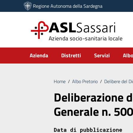
Vai ai contenuti
Regione Autonoma della Sardegna
Vai al menu di navigazione
Vai al footer
ASL
Sassari
Azienda socio-sanitaria locale
Submenu
Azienda
Distretti
Servizi
Albo
Home
/
Albo Pretorio
/
Delibere del D
Deliberazione d
Generale n. 50
Data di pubblicazione