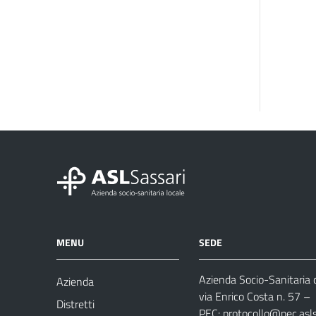
MENU
SEDE
Azienda Socio-Sanitaria d
Azienda
via Enrico Costa n. 57
– 
Distretti
PEC:
protocollo@pec.aslsa