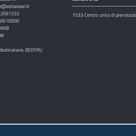
e@aslsassari.it
792061232
1533 Centro unico di prenotazi
920610000
00908
08
destinataria: BE0YRU
della ASL