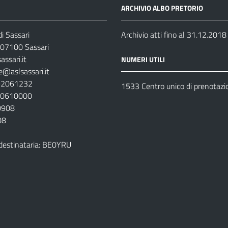
ARCHIVIO ALBO PRETORIO
i Sassari
Archivio atti fino al 31.12.2018
07100 Sassari
ssari.it
NUMERI UTILI
e@aslsassari.it
792061232
1533 Centro unico di prenotazi
920610000
00908
08
destinataria: BE0YRU