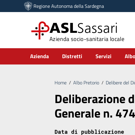
Vai ai contenuti
Regione Autonoma della Sardegna
Vai al menu di navigazione
Vai al footer
ASL
Sassari
Azienda socio-sanitaria locale
Submenu
Azienda
Distretti
Servizi
Albo
Home
/
Albo Pretorio
/
Delibere del D
Deliberazione d
Generale n. 47
Data di pubblicazione