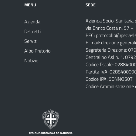
MENU
SEDE
Azienda Socio-Sanitaria d
Azienda
via Enrico Costa n. 57
– 
Distretti
PEC:
protocollo@pec.aslsa
Servizi
E-mail:
direzione.general
Segreteria Direzione: 0
Albo Pretorio
Centralino Asl n. 1: 07
Notizie
Codice fiscale: 028840
Partita IVA: 028840009
Codice IPA: 5DNNOS0T
Codice Amministrazione 