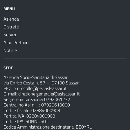
MENU
Azienda
Distretti
Servizi
Albo Pretorio
Notizie
SEDE
Azienda Socio-Sanitaria di Sassari
via Enrico Costa n. 57
– 07100 Sassari
PEC:
protocollo@pec.aslsassari.it
E-mail:
direzione.generale@aslsassari.it
Segreteria Direzione: 0792061232
Centralino Asl n. 1: 07920610000
Codice fiscale: 02884000908
Partita IVA: 02884000908
Codice IPA: 5DNNOS0T
Codice Amministrazione destinataria: BE0YRU