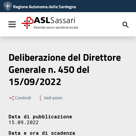
Vai ai contenuti
Regione Autonoma della Sardegna
Vai al menu di navigazione
Vai al footer
ASL
Sassari
Toggle navigation
Azienda socio-sanitaria locale
Deliberazione del Direttore
Generale n. 450 del
15/09/2022
Condividi
Vedi azioni
Data di pubblicazione
15.09.2022
Data e ora di scadenza