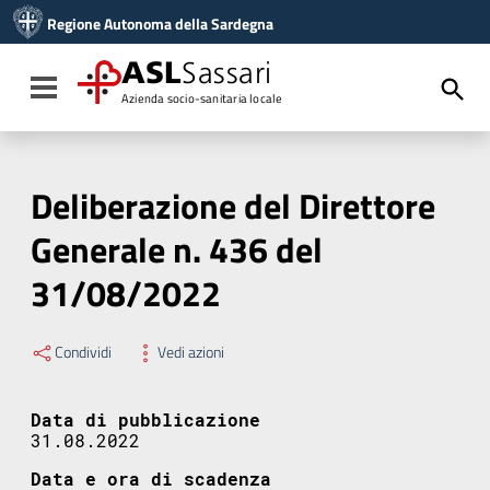
Vai ai contenuti
Regione Autonoma della Sardegna
Vai al menu di navigazione
Vai al footer
ASL
Sassari
Toggle navigation
Azienda socio-sanitaria locale
Deliberazione del Direttore
Generale n. 436 del
31/08/2022
Condividi
Vedi azioni
Data di pubblicazione
31.08.2022
Data e ora di scadenza