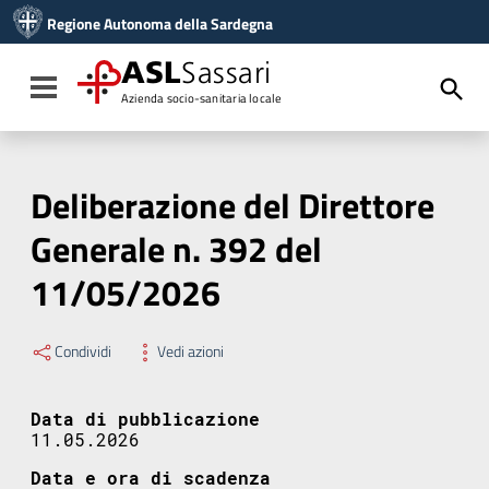
Vai ai contenuti
Regione Autonoma della Sardegna
Vai al menu di navigazione
Vai al footer
ASL
Sassari
Toggle navigation
Azienda socio-sanitaria locale
Deliberazione del Direttore
Generale n. 392 del
11/05/2026
Condividi
Vedi azioni
Data di pubblicazione
11.05.2026
Data e ora di scadenza