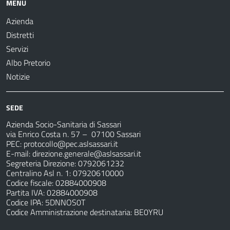
MENU
Azienda
Distretti
Servizi
Albo Pretorio
Notizie
SEDE
Azienda Socio-Sanitaria di Sassari
via Enrico Costa n. 57
– 07100 Sassari
PEC:
protocollo@pec.aslsassari.it
E-mail:
direzione.generale@aslsassari.it
Segreteria Direzione: 0792061232
Centralino Asl n. 1: 07920610000
Codice fiscale: 02884000908
Partita IVA: 02884000908
Codice IPA: 5DNNOS0T
Codice Amministrazione destinataria: BE0YRU