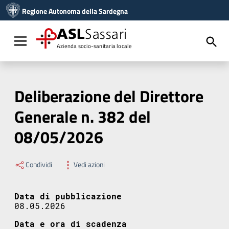
Vai ai contenuti
Regione Autonoma della Sardegna
Vai al menu di navigazione
Vai al footer
ASL
Sassari
Toggle navigation
Azienda socio-sanitaria locale
Deliberazione del Direttore
Generale n. 382 del
08/05/2026
Condividi
Vedi azioni
Data di pubblicazione
08.05.2026
Data e ora di scadenza