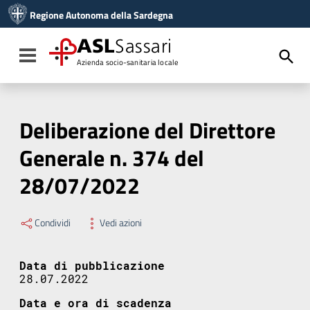
Vai ai contenuti
Regione Autonoma della Sardegna
Vai al menu di navigazione
Vai al footer
ASL
Sassari
Toggle navigation
Azienda socio-sanitaria locale
Deliberazione del Direttore
Generale n. 374 del
28/07/2022
Condividi
Vedi azioni
Data di pubblicazione
28.07.2022
Data e ora di scadenza