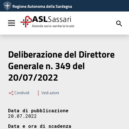
Vai ai contenuti
Regione Autonoma della Sardegna
Vai al menu di navigazione
Vai al footer
ASL
Sassari
Toggle navigation
Azienda socio-sanitaria locale
Deliberazione del Direttore
Generale n. 349 del
20/07/2022
Condividi
Vedi azioni
Data di pubblicazione
20.07.2022
Data e ora di scadenza