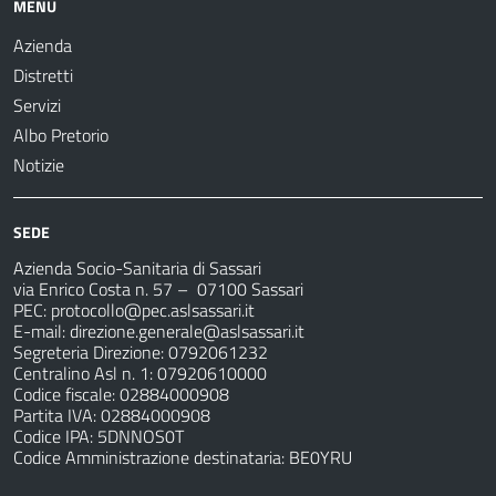
MENU
Azienda
Distretti
Servizi
Albo Pretorio
Notizie
SEDE
Azienda Socio-Sanitaria di Sassari
via Enrico Costa n. 57
– 07100 Sassari
PEC:
protocollo@pec.aslsassari.it
E-mail:
direzione.generale@aslsassari.it
Segreteria Direzione: 0792061232
Centralino Asl n. 1: 07920610000
Codice fiscale: 02884000908
Partita IVA: 02884000908
Codice IPA: 5DNNOS0T
Codice Amministrazione destinataria: BE0YRU