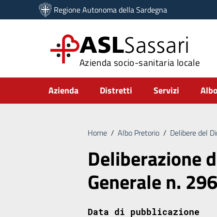
Vai ai contenuti
Regione Autonoma della Sardegna
Vai al menu di navigazione
Vai al footer
ASL
Sassari
Azienda socio-sanitaria locale
Submenu
Azienda
Distretti
Servizi
Albo
Home
/
Albo Pretorio
/
Delibere del D
Deliberazione d
Generale n. 29
Data di pubblicazione