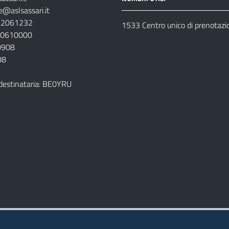
e@aslsassari.it
792061232
1533 Centro unico di prenotazi
920610000
00908
08
destinataria: BE0YRU
della ASL