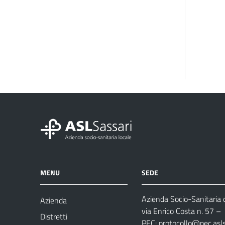
MENU
SEDE
Azienda Socio-Sanitaria d
Azienda
via Enrico Costa n. 57
– 
Distretti
PEC:
protocollo@pec.aslsa