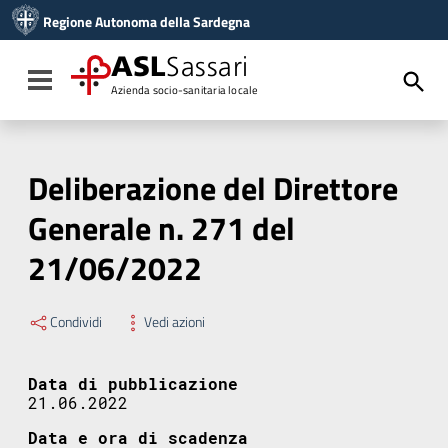
Vai ai contenuti
Regione Autonoma della Sardegna
Vai al menu di navigazione
Vai al footer
ASL
Sassari
Toggle navigation
Azienda socio-sanitaria locale
Deliberazione del Direttore
Generale n. 271 del
21/06/2022
Condividi
Vedi azioni
Data di pubblicazione
21.06.2022
Data e ora di scadenza