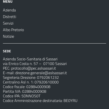
MENU
Azienda
Distretti
Servizi
Albo Pretorio
Notizie
SEDE
Azienda Socio-Sanitaria di Sassari
via Enrico Costa n. 57
– 07100 Sassari
PEC:
protocollo@pec.aslsassari.it
E-mail:
direzione.generale@aslsassari.it
Segreteria Direzione: 0792061232
Centralino Asl n. 1: 07920610000
Codice fiscale: 02884000908
Partita IVA: 02884000908
Codice IPA: 5DNNOS0T
Codice Amministrazione destinataria: BE0YRU