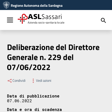
Vai ai contenuti
Regione Autonoma della Sardegna
Vai al menu di navigazione
Vai al footer
ASL
Sassari
Toggle navigation
Azienda socio-sanitaria locale
Deliberazione del Direttore
Generale n. 229 del
07/06/2022
Condividi
Vedi azioni
Data di pubblicazione
07.06.2022
Data e ora di scadenza