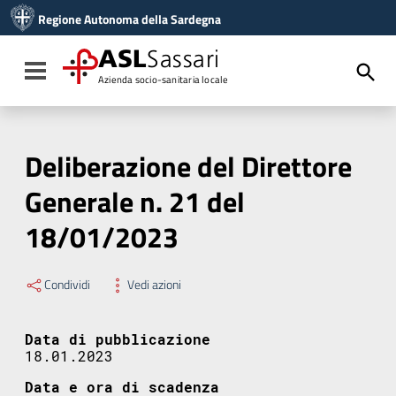
Vai ai contenuti
Regione Autonoma della Sardegna
Vai al menu di navigazione
Vai al footer
ASL
Sassari
Toggle navigation
Azienda socio-sanitaria locale
Deliberazione del Direttore
Generale n. 21 del
18/01/2023
Condividi
Vedi azioni
Data di pubblicazione
18.01.2023
Data e ora di scadenza