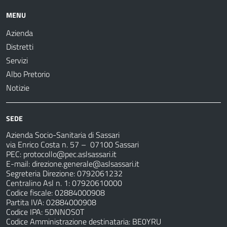
MENU
Azienda
Distretti
Servizi
Albo Pretorio
Notizie
SEDE
Azienda Socio-Sanitaria di Sassari
via Enrico Costa n. 57
– 07100 Sassari
PEC:
protocollo@pec.aslsassari.it
E-mail:
direzione.generale@aslsassari.it
Segreteria Direzione: 0792061232
Centralino Asl n. 1: 07920610000
Codice fiscale: 02884000908
Partita IVA: 02884000908
Codice IPA: 5DNNOS0T
Codice Amministrazione destinataria: BE0YRU