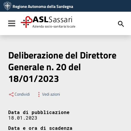
Vai ai contenuti
Regione Autonoma della Sardegna
Vai al menu di navigazione
Vai al footer
ASL
Sassari
Toggle navigation
Azienda socio-sanitaria locale
Deliberazione del Direttore
Generale n. 20 del
18/01/2023
Condividi
Vedi azioni
Data di pubblicazione
18.01.2023
Data e ora di scadenza