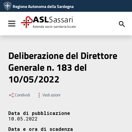
Vai ai contenuti
Regione Autonoma della Sardegna
Vai al menu di navigazione
Vai al footer
ASL
Sassari
Toggle navigation
Azienda socio-sanitaria locale
Deliberazione del Direttore
Generale n. 183 del
10/05/2022
Condividi
Vedi azioni
Data di pubblicazione
10.05.2022
Data e ora di scadenza