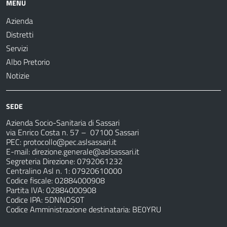
MENU
Azienda
Distretti
Servizi
Albo Pretorio
Notizie
SEDE
Azienda Socio-Sanitaria di Sassari
via Enrico Costa n. 57
– 07100 Sassari
PEC:
protocollo@pec.aslsassari.it
E-mail:
direzione.generale@aslsassari.it
Segreteria Direzione: 0792061232
Centralino Asl n. 1: 07920610000
Codice fiscale: 02884000908
Partita IVA: 02884000908
Codice IPA: 5DNNOS0T
Codice Amministrazione destinataria: BE0YRU