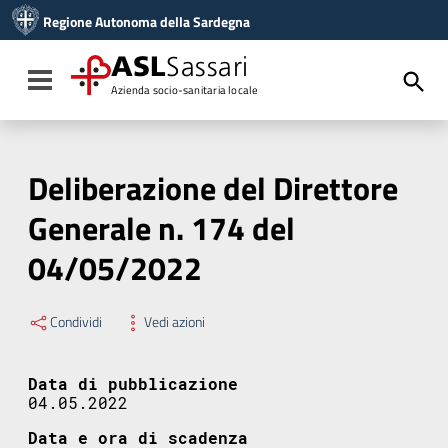
Vai ai contenuti
Regione Autonoma della Sardegna
Vai al menu di navigazione
Vai al footer
ASL
Sassari
Toggle navigation
Azienda socio-sanitaria locale
Deliberazione del Direttore
Generale n. 174 del
04/05/2022
Condividi
Vedi azioni
Data di pubblicazione
04.05.2022
Data e ora di scadenza