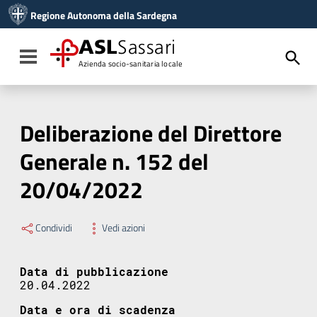
Vai ai contenuti
Regione Autonoma della Sardegna
Vai al menu di navigazione
Vai al footer
ASL
Sassari
Toggle navigation
Azienda socio-sanitaria locale
Deliberazione del Direttore
Generale n. 152 del
20/04/2022
Condividi
Vedi azioni
Data di pubblicazione
20.04.2022
Data e ora di scadenza