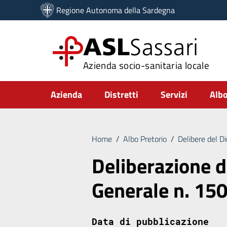
Vai ai contenuti
Regione Autonoma della Sardegna
Vai al menu di navigazione
Vai al footer
ASL
Sassari
Azienda socio-sanitaria locale
Submenu
Azienda
Distretti
Servizi
Albo
Home
/
Albo Pretorio
/
Delibere del D
Deliberazione d
Generale n. 15
Data di pubblicazione