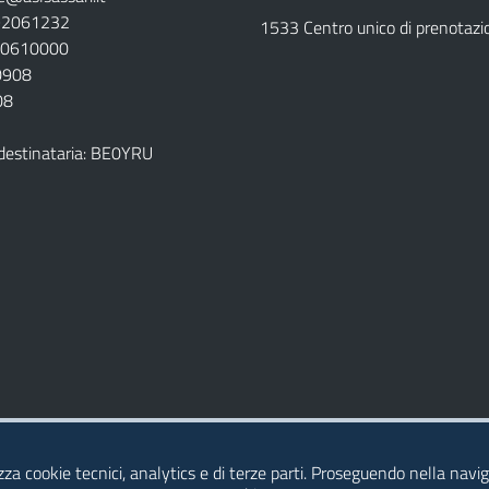
792061232
1533 Centro unico di prenotazi
920610000
00908
08
destinataria: BE0YRU
della ASL
izza cookie tecnici, analytics e di terze parti. Proseguendo nella naviga