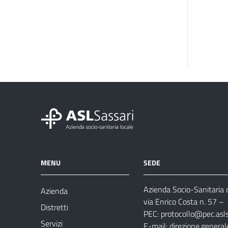
MENU
SEDE
Azienda Socio-Sanitaria d
Azienda
via Enrico Costa n. 57
– 
Distretti
PEC:
protocollo@pec.aslsa
Servizi
E-mail:
direzione.general