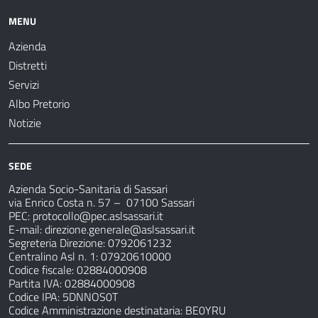
MENU
Azienda
Distretti
Servizi
Albo Pretorio
Notizie
SEDE
Azienda Socio-Sanitaria di Sassari
via Enrico Costa n. 57
– 07100 Sassari
PEC:
protocollo@pec.aslsassari.it
E-mail:
direzione.generale@aslsassari.it
Segreteria Direzione: 0792061232
Centralino Asl n. 1: 07920610000
Codice fiscale: 02884000908
Partita IVA: 02884000908
Codice IPA: 5DNNOS0T
Codice Amministrazione destinataria: BE0YRU