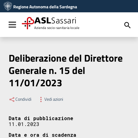
Vai ai contenuti
Regione Autonoma della Sardegna
Vai al menu di navigazione
Vai al footer
ASL
Sassari
Toggle navigation
Azienda socio-sanitaria locale
Deliberazione del Direttore
Generale n. 15 del
11/01/2023
Condividi
Vedi azioni
Data di pubblicazione
11.01.2023
Data e ora di scadenza