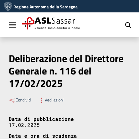
Vai ai contenuti
Regione Autonoma della Sardegna
Vai al menu di navigazione
Vai al footer
ASL
Sassari
Toggle navigation
Azienda socio-sanitaria locale
Deliberazione del Direttore
Generale n. 116 del
17/02/2025
Condividi
Vedi azioni
Data di pubblicazione
17.02.2025
Data e ora di scadenza