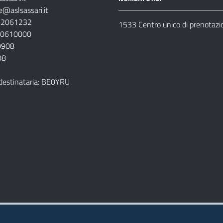
e@aslsassari.it
792061232
1533 Centro unico di prenotazi
920610000
00908
08
destinataria: BE0YRU
della ASL