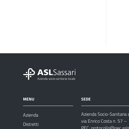
MENU
SEDE
Azienda Socio-Sanitaria d
Azienda
via Enrico Costa n. 57
– 
Distretti
PEC:
protocollo@pec.aslsa