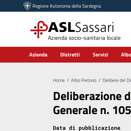
Vai ai contenuti
Regione Autonoma della Sardegna
Vai al menu di navigazione
Vai al footer
ASL
Sassari
Azienda socio-sanitaria locale
Submenu
Azienda
Distretti
Servizi
Albo
Home
/
Albo Pretorio
/
Delibere del D
Deliberazione d
Generale n. 10
Data di pubblicazione