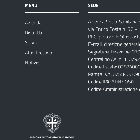
MENU
SEDE
Azienda Socio-Sanitaria d
Azienda
via Enrico Costa n. 57
– 
Distretti
PEC:
protocollo@pec.aslsa
Servizi
E-mail:
direzione.general
Segreteria Direzione: 0
Albo Pretorio
Centralino Asl n. 1: 07
Notizie
Codice fiscale: 028840
Partita IVA: 028840009
Codice IPA: 5DNNOS0T
Codice Amministrazione 