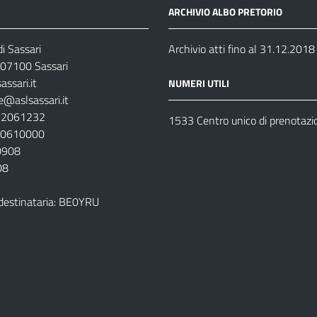
ARCHIVIO ALBO PRETORIO
i Sassari
Archivio atti fino al 31.12.2018
07100 Sassari
ssari.it
NUMERI UTILI
e@aslsassari.it
792061232
1533 Centro unico di prenotazi
920610000
00908
08
destinataria: BE0YRU