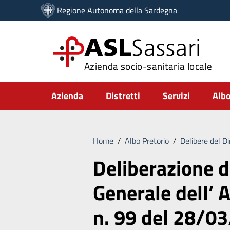
Vai ai contenuti
Regione Autonoma della Sardegna
Vai al menu di navigazione
Vai al footer
ASL
Sassari
Azienda socio-sanitaria locale
Submenu
Azienda
Distretti
Servizi
Albo
Home
/
Albo Pretorio
/
Delibere del D
Deliberazione d
Generale dell’ A
n. 99 del 28/0