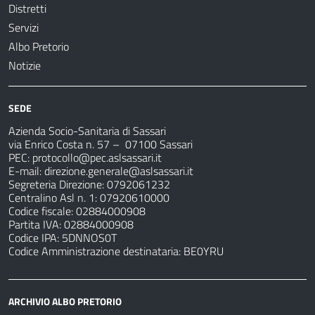
Distretti
Servizi
Albo Pretorio
Notizie
SEDE
Azienda Socio-Sanitaria di Sassari
via Enrico Costa n. 57
– 07100 Sassari
PEC:
protocollo@pec.aslsassari.it
E-mail:
direzione.generale@aslsassari.it
Segreteria Direzione: 0792061232
Centralino Asl n. 1: 07920610000
Codice fiscale: 02884000908
Partita IVA: 02884000908
Codice IPA: 5DNNOS0T
Codice Amministrazione destinataria: BE0YRU
ARCHIVIO ALBO PRETORIO