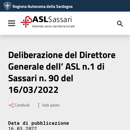
Vai ai contenuti
Regione Autonoma della Sardegna
Vai al menu di navigazione
Vai al footer
ASL
Sassari
Toggle navigation
Azienda socio-sanitaria locale
Deliberazione del Direttore
Generale dell’ ASL n.1 di
Sassari n. 90 del
16/03/2022
Condividi
Vedi azioni
Data di pubblicazione
16.03.2022