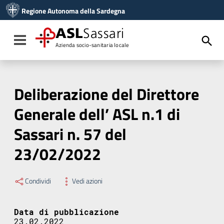
Vai ai contenuti
Regione Autonoma della Sardegna
Vai al menu di navigazione
Vai al footer
ASL
Sassari
Toggle navigation
Azienda socio-sanitaria locale
Deliberazione del Direttore
Generale dell’ ASL n.1 di
Sassari n. 57 del
23/02/2022
Condividi
Vedi azioni
Data di pubblicazione
23.02.2022