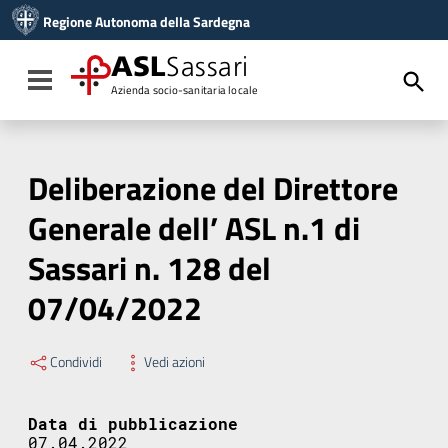
Vai ai contenuti
Regione Autonoma della Sardegna
Vai al menu di navigazione
Vai al footer
ASL
Sassari
Toggle navigation
Azienda socio-sanitaria locale
Deliberazione del Direttore
Generale dell’ ASL n.1 di
Sassari n. 128 del
07/04/2022
Condividi
Vedi azioni
Data di pubblicazione
07.04.2022