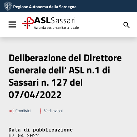
Vai ai contenuti
Regione Autonoma della Sardegna
Vai al menu di navigazione
Vai al footer
ASL
Sassari
Toggle navigation
Azienda socio-sanitaria locale
Deliberazione del Direttore
Generale dell’ ASL n.1 di
Sassari n. 127 del
07/04/2022
Condividi
Vedi azioni
Data di pubblicazione
07.04.2022