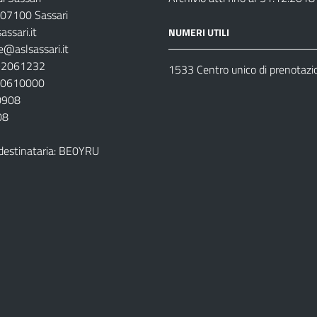
07100 Sassari
ssari.it
NUMERI UTILI
e@aslsassari.it
792061232
1533 Centro unico di prenotazi
920610000
00908
08
destinataria: BE0YRU