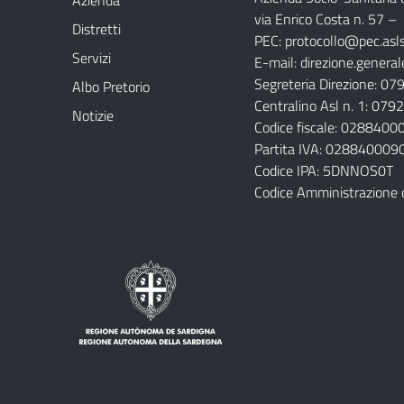
Azienda
via Enrico Costa n. 57
– 
Distretti
PEC:
protocollo@pec.aslsa
Servizi
E-mail:
direzione.general
Segreteria Direzione: 0
Albo Pretorio
Centralino Asl n. 1: 07
Notizie
Codice fiscale: 028840
Partita IVA: 028840009
Codice IPA: 5DNNOS0T
Codice Amministrazione 