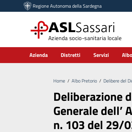
Vai ai contenuti
Regione Autonoma della Sardegna
Vai al menu di navigazione
Vai al footer
ASL
Sassari
Azienda socio-sanitaria locale
Submenu
Azienda
Distretti
Servizi
Albo
Home
/
Albo Pretorio
/
Delibere del D
Deliberazione d
Generale dell’ A
n. 103 del 29/