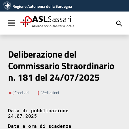
Vai ai contenuti
Regione Autonoma della Sardegna
Vai al menu di navigazione
Vai al footer
ASL
Sassari
Toggle navigation
Azienda socio-sanitaria locale
Deliberazione del
Commissario Straordinario
n. 181 del 24/07/2025
Condividi
Vedi azioni
Data di pubblicazione
24.07.2025
Data e ora di scadenza