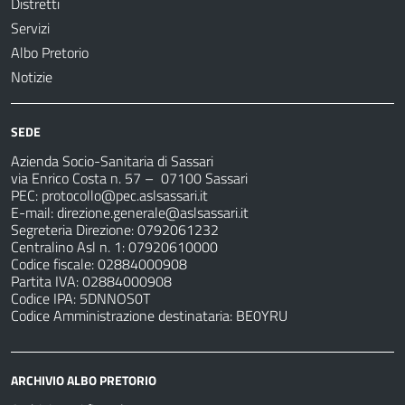
Distretti
Servizi
Albo Pretorio
Notizie
SEDE
Azienda Socio-Sanitaria di Sassari
via Enrico Costa n. 57
– 07100 Sassari
PEC:
protocollo@pec.aslsassari.it
E-mail:
direzione.generale@aslsassari.it
Segreteria Direzione: 0792061232
Centralino Asl n. 1: 07920610000
Codice fiscale: 02884000908
Partita IVA: 02884000908
Codice IPA: 5DNNOS0T
Codice Amministrazione destinataria: BE0YRU
ARCHIVIO ALBO PRETORIO