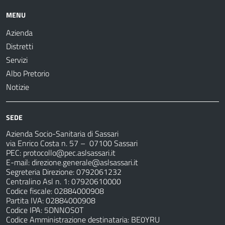
MENU
Azienda
Distretti
Servizi
Albo Pretorio
Notizie
SEDE
Azienda Socio-Sanitaria di Sassari
via Enrico Costa n. 57
– 07100 Sassari
PEC:
protocollo@pec.aslsassari.it
E-mail:
direzione.generale@aslsassari.it
Segreteria Direzione: 0792061232
Centralino Asl n. 1: 07920610000
Codice fiscale: 02884000908
Partita IVA: 02884000908
Codice IPA: 5DNNOS0T
Codice Amministrazione destinataria: BE0YRU