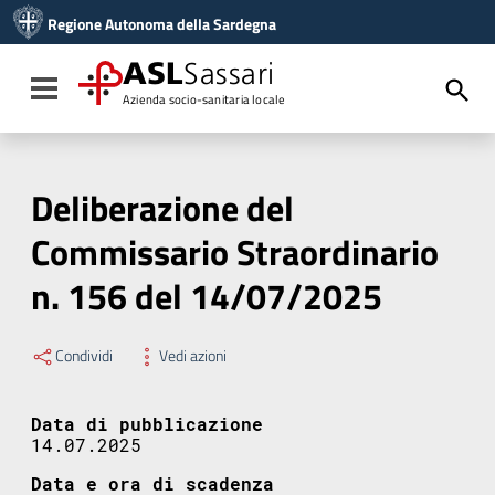
Vai ai contenuti
Regione Autonoma della Sardegna
Vai al menu di navigazione
Vai al footer
ASL
Sassari
Toggle navigation
Azienda socio-sanitaria locale
Deliberazione del
Commissario Straordinario
n. 156 del 14/07/2025
Condividi
Vedi azioni
Data di pubblicazione
14.07.2025
Data e ora di scadenza