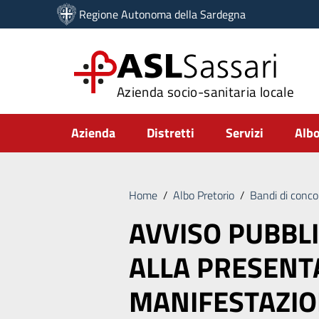
Vai ai contenuti
Regione Autonoma della Sardegna
Vai al menu di navigazione
Vai al footer
ASL
Sassari
Azienda socio-sanitaria locale
Submenu
Azienda
Distretti
Servizi
Albo
Home
/
Albo Pretorio
/
Bandi di conco
AVVISO PUBBLI
ALLA PRESENT
MANIFESTAZIO