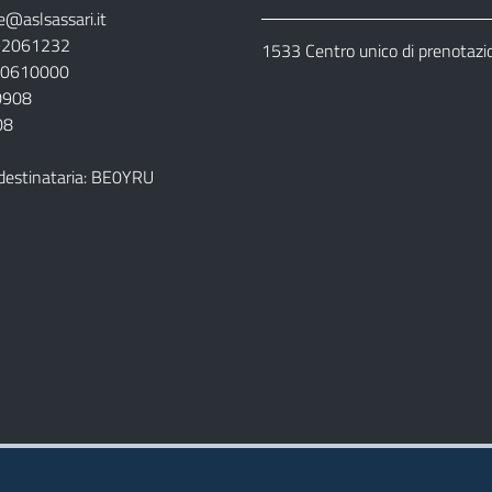
e@aslsassari.it
792061232
1533 Centro unico di prenotazi
920610000
00908
08
destinataria: BE0YRU
della ASL