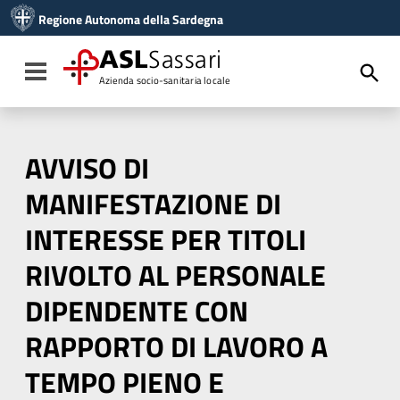
Vai ai contenuti
Regione Autonoma della Sardegna
Vai al menu di navigazione
Vai al footer
ASL
Sassari
Toggle navigation
Azienda socio-sanitaria locale
AVVISO DI
MANIFESTAZIONE DI
INTERESSE PER TITOLI
RIVOLTO AL PERSONALE
DIPENDENTE CON
RAPPORTO DI LAVORO A
TEMPO PIENO E