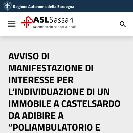
Vai ai contenuti
Regione Autonoma della Sardegna
Vai al menu di navigazione
Vai al footer
ASL
Sassari
Toggle navigation
Azienda socio-sanitaria locale
AVVISO DI
MANIFESTAZIONE DI
INTERESSE PER
L’INDIVIDUAZIONE DI UN
IMMOBILE A CASTELSARDO
DA ADIBIRE A
“POLIAMBULATORIO E