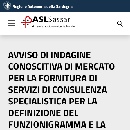
Vai ai contenuti
Regione Autonoma della Sardegna
Vai al menu di navigazione
Vai al footer
ASL
Sassari
Toggle navigation
Azienda socio-sanitaria locale
AVVISO DI INDAGINE
CONOSCITIVA DI MERCATO
PER LA FORNITURA DI
SERVIZI DI CONSULENZA
SPECIALISTICA PER LA
DEFINIZIONE DEL
FUNZIONIGRAMMA E LA