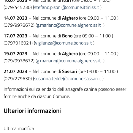
10.07.2023
– Nel comune di
Ittiri
(ore 09.00 – 11.00)
(079/445230) (
stefano.pisoni@comune.ittiri.ss.it
)
14.07.2023
– Nel comune di
Alghero
(ore 09.00 – 11.00 )
(079/9978672) (
g.mariano@comune.alghero.ss.it
)
17.07.2023
– Nel comune di
Bono
(ore 09.00 – 11.00 )
(0797916921) (
vigilanza@comune.bono.ss.it
)
19.07.2023
– Nel comune di
Alghero
(ore 09.00 – 11.00 )
(079/9978672) (
g.mariano@comune.alghero.ss.it
)
21.07.2023
– Nel comune di
Sassari
(ore 09.00 – 11.00 )
(079/279630) (
susanna.tedde@comune.sassari.it
)
Informazioni sul calendario dell’anagrafe canina possono esser
fornite anche da ciascun Comune.
Ulteriori informazioni
Ultima modifica