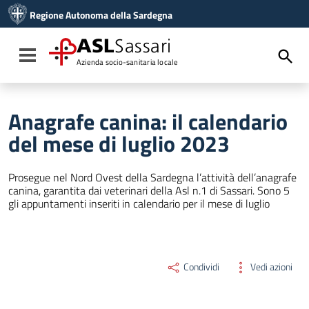
Vai ai contenuti
Regione Autonoma della Sardegna
Vai al menu di navigazione
Vai al footer
ASL
Sassari
Toggle navigation
Azienda socio-sanitaria locale
Anagrafe canina: il calendario
del mese di luglio 2023
Prosegue nel Nord Ovest della Sardegna l’attività dell’anagrafe
canina, garantita dai veterinari della Asl n.1 di Sassari. Sono 5
gli appuntamenti inseriti in calendario per il mese di luglio
Condividi
Vedi azioni