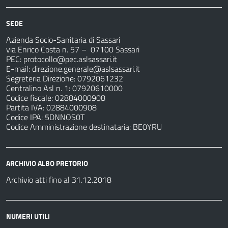
SEDE
Azienda Socio-Sanitaria di Sassari
via Enrico Costa n. 57
– 07100 Sassari
PEC:
protocollo@pec.aslsassari.it
E-mail:
direzione.generale@aslsassari.it
Segreteria Direzione: 0792061232
Centralino Asl n. 1: 07920610000
Codice fiscale: 02884000908
Partita IVA: 02884000908
Codice IPA: 5DNNOS0T
Codice Amministrazione destinataria: BE0YRU
ARCHIVIO ALBO PRETORIO
Archivio atti fino al 31.12.2018
NUMERI UTILI