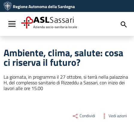
Vai ai contenuti
Regione Autonoma della Sardegna
Vai al menu di navigazione
Vai al footer
ASL
Sassari
Toggle navigation
Azienda socio-sanitaria locale
Ambiente, clima, salute: cosa
ci riserva il futuro?
La giornata, in programma il 27 ottobre, si terrà nella palazzina
H, del complesso sanitario di Rizzeddu a Sassari, con inizio dei
lavori alle ore 15.00
Condividi
Vedi azioni