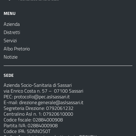
MENU
Azienda
Distretti
Servizi
Albo Pretorio
Notizie
SEDE
Azienda Socio-Sanitaria di Sassari
via Enrico Costa n. 57
– 07100 Sassari
PEC:
protocollo@pec.aslsassari.it
E-mail:
direzione.generale@aslsassari.it
Segreteria Direzione: 0792061232
Centralino Asl n. 1: 07920610000
Codice fiscale: 02884000908
Partita IVA: 02884000908
Codice IPA: 5DNNOS0T