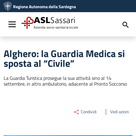
Vai ai contenuti
Regione Autonoma della Sardegna
Vai al menu di navigazione
Vai al footer
ASL
Sassari
Toggle navigation
Azienda socio-sanitaria locale
Alghero: la Guardia Medica si
sposta al “Civile”
La Guardia Turistica prosegue la sua attività sino al 14
settembre, in altro ambulatorio, adiacente al Pronto Soccorso
Condividi
Vedi azioni