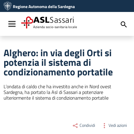
Vai ai contenuti
Regione Autonoma della Sardegna
Vai al menu di navigazione
Vai al footer
ASL
Sassari
Toggle navigation
Azienda socio-sanitaria locale
Alghero: in via degli Orti si
potenzia il sistema di
condizionamento portatile
L’ondata di caldo che ha investito anche in Nord ovest
Sardegna, ha portato la Asl di Sassari a potenziare
ulteriormente il sistema di condizionamento portatile
Condividi
Vedi azioni