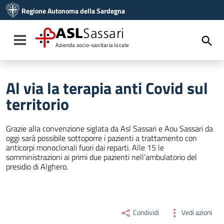
Vai ai contenuti
Regione Autonoma della Sardegna
Vai al menu di navigazione
Vai al footer
ASL
Sassari
Toggle navigation
Azienda socio-sanitaria locale
Al via la terapia anti Covid sul
territorio
Grazie alla convenzione siglata da Asl Sassari e Aou Sassari da
oggi sarà possibile sottoporre i pazienti a trattamento con
anticorpi monoclonali fuori dai reparti. Alle 15 le
somministrazioni ai primi due pazienti nell’ambulatorio del
presidio di Alghero.
Condividi
Vedi azioni