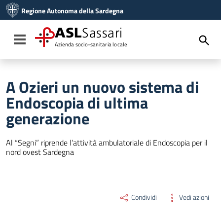
Vai ai contenuti
Regione Autonoma della Sardegna
Vai al menu di navigazione
Vai al footer
ASL
Sassari
Toggle navigation
Azienda socio-sanitaria locale
A Ozieri un nuovo sistema di
Endoscopia di ultima
generazione
Al “Segni” riprende l’attività ambulatoriale di Endoscopia per il
nord ovest Sardegna
Condividi
Vedi azioni