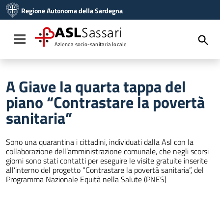
Vai ai contenuti
Regione Autonoma della Sardegna
Vai al menu di navigazione
Vai al footer
ASL
Sassari
Toggle navigation
Azienda socio-sanitaria locale
A Giave la quarta tappa del
piano “Contrastare la povertà
sanitaria”
Sono una quarantina i cittadini, individuati dalla Asl con la
collaborazione dell’amministrazione comunale, che negli scorsi
giorni sono stati contatti per eseguire le visite gratuite inserite
all’interno del progetto “Contrastare la povertà sanitaria”, del
Programma Nazionale Equità nella Salute (PNES)