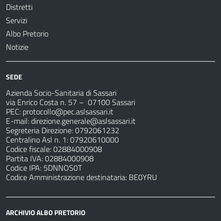
Distretti
Servizi
Albo Pretorio
Notizie
SEDE
Azienda Socio-Sanitaria di Sassari
via Enrico Costa n. 57
– 07100 Sassari
PEC:
protocollo@pec.aslsassari.it
E-mail:
direzione.generale@aslsassari.it
Segreteria Direzione: 0792061232
Centralino Asl n. 1: 07920610000
Codice fiscale: 02884000908
Partita IVA: 02884000908
Codice IPA: 5DNNOS0T
Codice Amministrazione destinataria: BE0YRU
ARCHIVIO ALBO PRETORIO