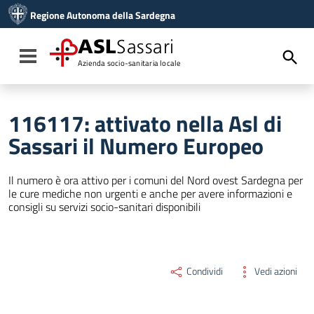
Vai ai contenuti
Regione Autonoma della Sardegna
Vai al menu di navigazione
Vai al footer
ASL
Sassari
Toggle navigation
Azienda socio-sanitaria locale
116117: attivato nella Asl di
Sassari il Numero Europeo
Il numero è ora attivo per i comuni del Nord ovest Sardegna per
le cure mediche non urgenti e anche per avere informazioni e
consigli su servizi socio-sanitari disponibili
Condividi
Vedi azioni