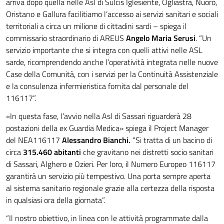
arriva dopo quella nelle Asl di Sulcis Iglesiente, Ogliastra, Nuoro,
Oristano e Gallura facilitiamo l’accesso ai servizi sanitari e sociali
territoriali a circa un milione di cittadini sardi – spiega il
commissario straordinario di AREUS
Angelo Maria Serusi
. “Un
servizio importante che si integra con quelli attivi nelle ASL
sarde, ricomprendendo anche l’operatività integrata nelle nuove
Case della Comunità, con i servizi per la Continuità Assistenziale
e la consulenza infermieristica fornita dal personale del
116117”.
«In questa fase, l’avvio nella Asl di Sassari riguarderà 28
postazioni della ex Guardia Medica» spiega il Project Manager
del NEA116117
Alessandro Bianchi.
“Si tratta di un bacino di
circa
315.460 abitanti
che gravitano nei distretti socio sanitari
di Sassari, Alghero e Ozieri. Per loro, il Numero Europeo 116117
garantirà un servizio più tempestivo. Una porta sempre aperta
al sistema sanitario regionale grazie alla certezza della risposta
in qualsiasi ora della giornata”.
“Il nostro obiettivo, in linea con le attività programmate dalla