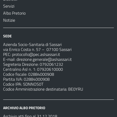
Servizi
Albo Pretorio
Notizie
SEDE
Azienda Socio-Sanitaria di Sassari
via Enrico Costa n. 57
– 07100 Sassari
PEC:
protocollo@pec.aslsassari.it
E-mail:
direzione.generale@aslsassari.it
Segreteria Direzione: 0792061232
Centralino Asl n. 1: 07920610000
Codice fiscale: 02884000908
Partita IVA: 02884000908
Codice IPA: 5DNNOS0T
Codice Amministrazione destinataria: BE0YRU
ARCHIVIO ALBO PRETORIO
Archivio atti fino al 31.12.2018