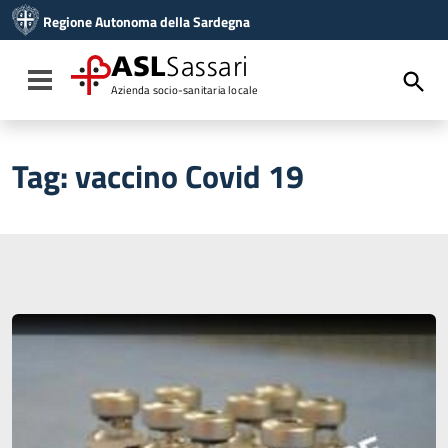
Vai ai contenuti
Regione Autonoma della Sardegna
Vai al menu di navigazione
Vai al footer
ASL
Sassari
Toggle navigation
Azienda socio-sanitaria locale
Tag:
vaccino Covid 19