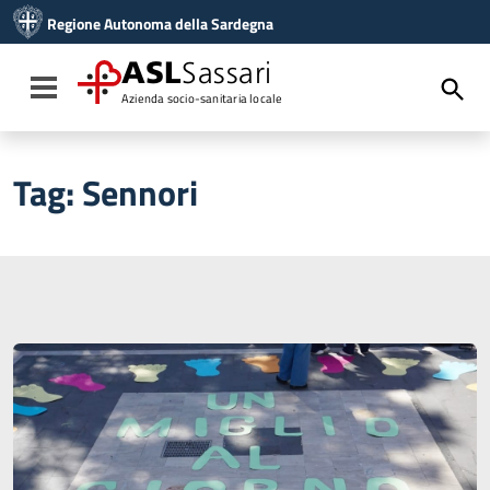
Vai ai contenuti
Regione Autonoma della Sardegna
Vai al menu di navigazione
Vai al footer
ASL
Sassari
Toggle navigation
Azienda socio-sanitaria locale
Tag:
Sennori