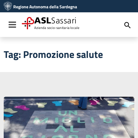
Vai ai contenuti
Regione Autonoma della Sardegna
Vai al menu di navigazione
Vai al footer
ASL
Sassari
Toggle navigation
Azienda socio-sanitaria locale
Tag:
Promozione salute