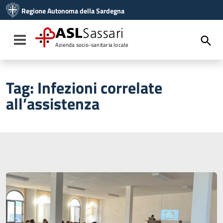
Vai ai contenuti
Regione Autonoma della Sardegna
Vai al menu di navigazione
Vai al footer
ASL
Sassari
Toggle navigation
Azienda socio-sanitaria locale
Tag:
Infezioni correlate
all’assistenza